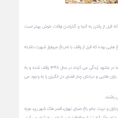
که قبل از رفتن به آنجا و گذراندن اوقات خوش بهتر است
هایی بوده که قبل از وقف با نام باغ میرطراز شهرت داشته
تفرجگاه قدیمی شهر مشهد به همراه یک قنات توسط حاج حسین ملک، فرزند حاج کاظم ملک التجار از خیرین بزرگ تهرانی، که سال ها در مشهد زندگی می کرده، در سال ۱۳۴۸ وقف شده و به
نجشک، افرا، ارغوان، باران طلایی و درختان چنار فضای دل انگیزی را به وجود می
 باشند.
اران و تربت جام، باغ صبای تهران، قصر ملک شهر ری، موزه
 نام ملک آباد نیز از موقوفات این شخص به شمار می آید.