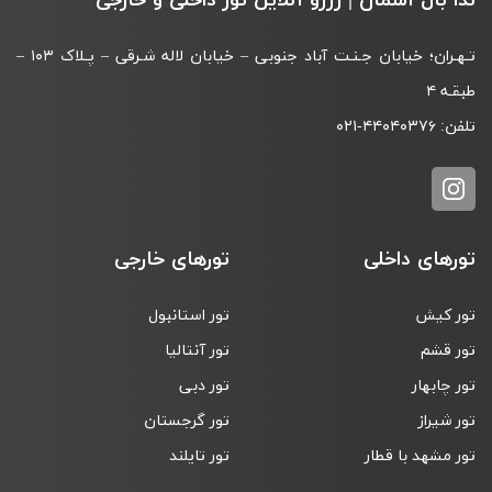
ندا بال آسمان | رزرو آنلاین تور داخلی و خارجی
تـهـران؛ خیابان جـنـت آباد جنوبی – خیابان لاله شـرقی – پـلاک ۱۰۳ –
طبقـه‌ ۴
تلفن:
۰۲۱-۴۴۰۴۰۳۷۶
تورهای داخلی
تورهای خارجی
تور کیش
تور استانبول
تور قشم
تور آنتالیا
تور چابهار
تور دبی
تور شیراز
تور گرجستان
تور مشهد با قطار
تور تایلند