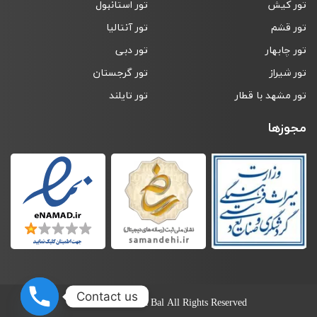
تور کیش
تور استانبول
تور قشم
تور آنتالیا
تور چابهار
تور دبی
تور شیراز
تور گرجستان
تور مشهد با قطار
تور تایلند
مجوزها
Contact us
© 2019-2026 Neda Bal All Rights Reserved