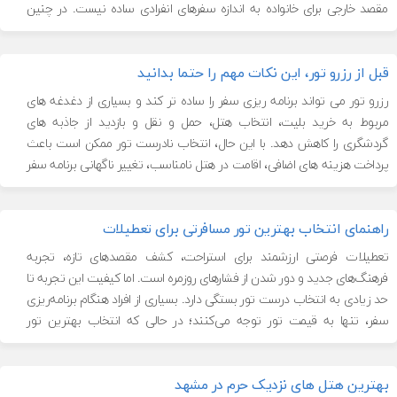
مقصد خارجی برای خانواده به اندازه سفرهای انفرادی ساده نیست. در چنین
سفری باید نیازها، علاقه ها و محدودیت های تمام اعضای خانواده، از کودکان
خردسال گرفته تا نوجوانان، […]
قبل از رزرو تور، این نکات مهم را حتما بدانید
رزرو تور می تواند برنامه ریزی سفر را ساده تر کند و بسیاری از دغدغه های
مربوط به خرید بلیت، انتخاب هتل، حمل و نقل و بازدید از جاذبه های
گردشگری را کاهش دهد. با این حال، انتخاب نادرست تور ممکن است باعث
پرداخت هزینه های اضافی، اقامت در هتل نامناسب، تغییر ناگهانی برنامه سفر
[…]
راهنمای انتخاب بهترین تور مسافرتی برای تعطیلات
تعطیلات فرصتی ارزشمند برای استراحت، کشف مقصدهای تازه، تجربه
فرهنگ‌های جدید و دور شدن از فشارهای روزمره است. اما کیفیت این تجربه تا
حد زیادی به انتخاب درست تور بستگی دارد. بسیاری از افراد هنگام برنامه‌ریزی
سفر، تنها به قیمت تور توجه می‌کنند؛ در حالی که انتخاب بهترین تور
مسافرتی فقط به ارزان یا گران […]
بهترین هتل های نزدیک حرم در مشهد