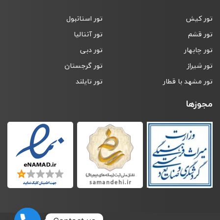
تور کیش
تور استانبول
تور قشم
تور آنتالیا
تور چابهار
تور دبی
تور شیراز
تور گرجستان
تور مشهد با قطار
تور تایلند
مجوزها