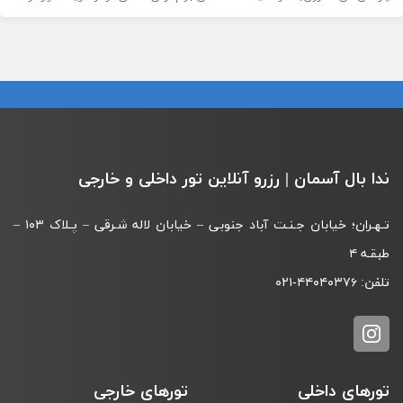
خوراک در رستوران‌های متنوع […]
ندا بال آسمان | رزرو آنلاین تور داخلی و خارجی
تـهـران؛ خیابان جـنـت آباد جنوبی – خیابان لاله شـرقی – پـلاک ۱۰۳ –
طبقـه‌ ۴
تلفن:
۰۲۱-۴۴۰۴۰۳۷۶
تورهای داخلی
تورهای خارجی