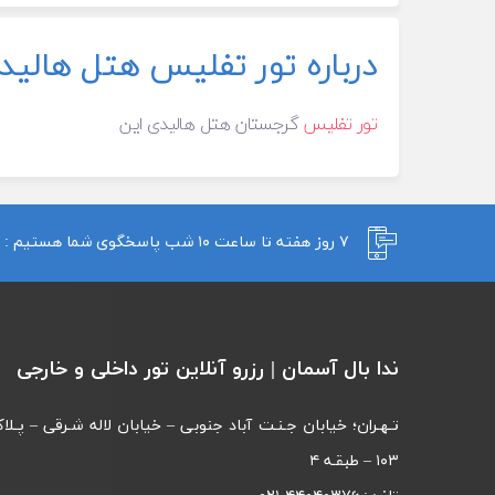
درباره تور تفلیس هتل هالید
تور تفلیس
گرجستان هتل هالیدی این
۷ روز هفته تا ساعت ۱۰ شب پاسخگوی شما هستیم :
ندا بال آسمان | رزرو آنلاین تور داخلی و خارجی
تـهـران؛ خیابان جـنـت آباد جنوبی – خیابان لاله شـرقی – پـلا
۱۰۳ – طبقـه‌ ۴