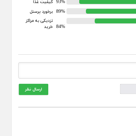
93%
کیفیت غذا
89%
برخورد پرسنل
نزدیکی به مراکز
84%
خرید